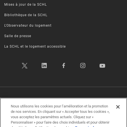
Mises à jour de la SCHL
Bibliothèque de la SCHL
L’Observateur du logement
Salle de presse
La SCHL et le logement accessible
Politique sur la vie privée
|
Conditions d’utilisation
|
Transparence
|
Nous utilisons les cookies pour l’amélioration et la promotion
Plan d’accessibilité
|
Rétroaction sur l'accessibilité
de nos services. En cliquant sur « Accepter tous les cookies »,
vous acceptez les paramètres actuels. Cliquez sur «
Société canadienne d'hypothèques et de logement (SCHL) ©2026
Personnaliser » pour faire des choix individuels et pour obtenir