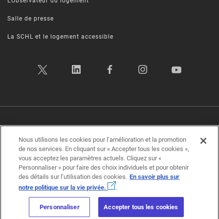
L’Observateur du logement
Salle de presse
La SCHL et le logement accessible
Politique sur la vie privée
|
Conditions d’utilisation
|
Transparence
|
Plan d’accessibilité
|
Rétroaction sur l'accessibilité
Nous utilisons les cookies pour l’amélioration et la promotion
de nos services. En cliquant sur « Accepter tous les cookies »,
vous acceptez les paramètres actuels. Cliquez sur «
Société canadienne d'hypothèques et de logement (SCHL) ©2026
Personnaliser » pour faire des choix individuels et pour obtenir
des détails sur l’utilisation des cookies.
En savoir plus sur
notre politique sur la vie privée.
.
Personnaliser
Accepter tous les cookies