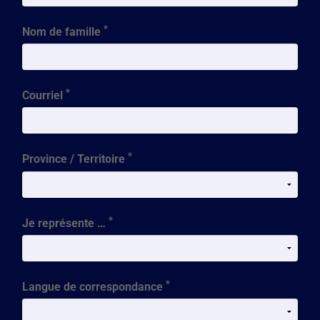
*
Nom de famille
*
Courriel
*
Province / Territoire
*
Je représente …
*
Langue de correspondance