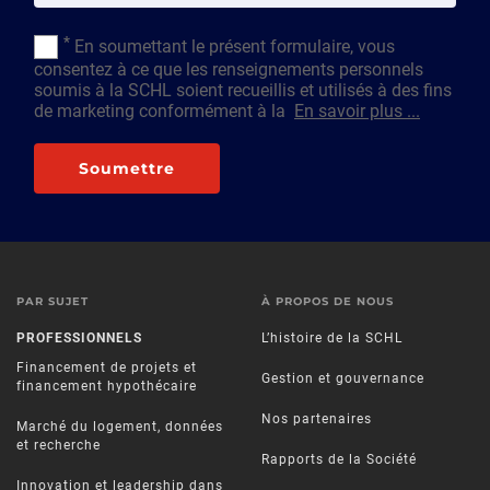
*
En soumettant le présent formulaire, vous
consentez à ce que les renseignements personnels
soumis à la SCHL soient recueillis et utilisés à des fins
de marketing conformément à la
En savoir plus ...
Soumettre
PAR SUJET
À PROPOS DE NOUS
PROFESSIONNELS
L’histoire de la SCHL
Financement de projets et
Gestion et gouvernance
financement hypothécaire
Nos partenaires
Marché du logement, données
et recherche
Rapports de la Société
Innovation et leadership dans