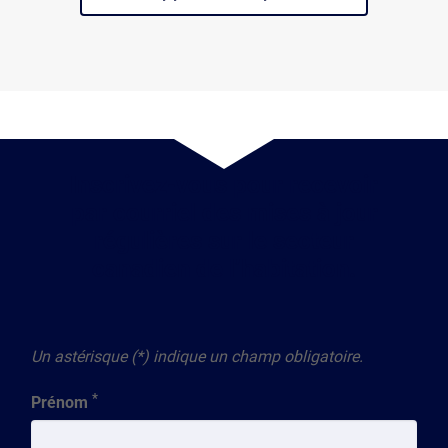
Inscrivez-vous pour recevoir
par courriel des mises à jour
régulières sur le secteur
canadien de l’habitation.
Un astérisque (*) indique un champ obligatoire.
*
Prénom