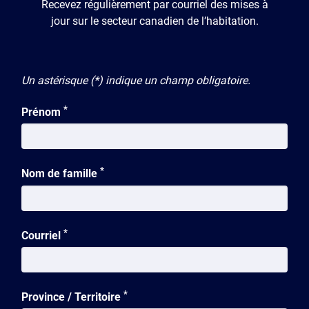
Rénovation
Recevez régulièrement par courriel des mises à
jour sur le secteur canadien de l’habitation.
Logement locatif
Logement social
Un astérisque (*) indique un champ obligatoire.
Impact social
*
Prénom
Résultats socio-économiques
Enquête
*
Nom de famille
Durabilité
*
Courriel
Technologie
Taux d’inoccupation
*
Province / Territoire
Populations vulnérables