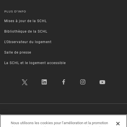
PLUS D’INFO
Mises à jour de la SCHL
Bibliothèque de la SCHL
L’Observateur du logement
Salle de presse
La SCHL et le logement accessible
Politique sur la vie privée
|
Conditions d’utilisation
|
Transparence
|
Plan d’accessibilité
|
Rétroaction sur l'accessibilité
Nous utilisons les cookies pour l’amélioration et la promotion