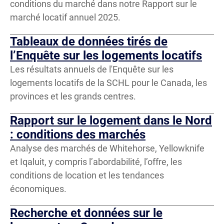
conditions du marché dans notre Rapport sur le
marché locatif annuel 2025.
Tableaux de données tirés de
Offre et demande de logements
l’Enquête sur les logements locatifs
Financement de l’habitation
Les résultats annuels de l'Enquête sur les
logements locatifs de la SCHL pour le Canada, les
Marchés locatifs et taux d’inoccupation
provinces et les grands centres.
Innovation en construction
Rapport sur le logement dans le Nord
: conditions des marchés
Besoins et conditions de logement
Analyse des marchés de Whitehorse, Yellowknife
Sujet
et Iqaluit, y compris l’abordabilité, l’offre, les
Logements abordables et hors marché
conditions de location et les tendances
Logement des Autochtones
économiques.
Logements abordables
Politiques et règles sur le logement
Recherche et données sur le
Appartements et copropriétés