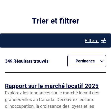
Trier et filtrer
Filters
Catégorie
Filtre
Effacer
349
Résultats trouvés
Pertinence
Sort results by
Données
Rapport sur le marché locatif 2025
Recherche
Explorez les tendances sur le marché locatif des
grandes villes au Canada. Découvrez les taux
d’inoccupation, la croissance des loyers et les
Thèmes