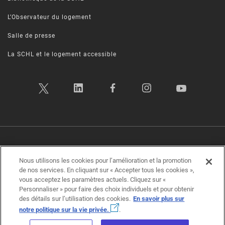
L’Observateur du logement
Salle de presse
La SCHL et le logement accessible
Politique sur la vie privée
|
Conditions d’utilisation
|
Transparence
|
Plan d’accessibilité
|
Rétroaction sur l'accessibilité
Nous utilisons les cookies pour l’amélioration et la promotion
de nos services. En cliquant sur « Accepter tous les cookies »,
vous acceptez les paramètres actuels. Cliquez sur «
Société canadienne d'hypothèques et de logement (SCHL) ©2026
Personnaliser » pour faire des choix individuels et pour obtenir
des détails sur l’utilisation des cookies.
En savoir plus sur
notre politique sur la vie privée.
.