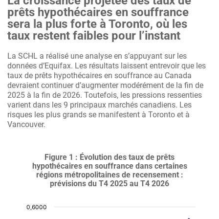
La croissance projetée des taux de
prêts hypothécaires en souffrance
sera la plus forte à Toronto, où les
taux restent faibles pour l’instant
La SCHL a réalisé une analyse en s’appuyant sur les
données d’Equifax. Les résultats laissent entrevoir que les
taux de prêts hypothécaires en souffrance au Canada
devraient continuer d’augmenter modérément de la fin de
2025 à la fin de 2026. Toutefois, les pressions ressenties
varient dans les 9 principaux marchés canadiens. Les
risques les plus grands se manifestent à Toronto et à
Vancouver.
Figure 1 : Évolution des taux de prêts
hypothécaires en souffrance dans certaines
régions métropolitaines de recensement :
prévisions du T4 2025 au T4 2026
:
:
:
:
:
:
:
:
:
:
:
:
:
:
:
: