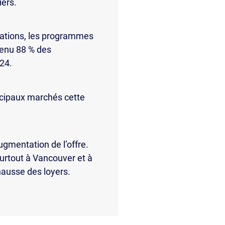
iers.
imations, les programmes
tenu 88 % des
24.
ncipaux marchés cette
gmentation de l’offre.
surtout à Vancouver et à
hausse des loyers.