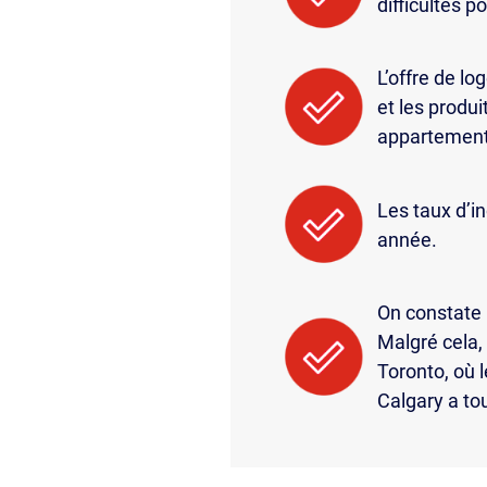
difficultés p
L’offre de l
et les produ
appartements
Les taux d’i
année.
On constate 
Malgré cela,
Toronto, où 
Calgary a to