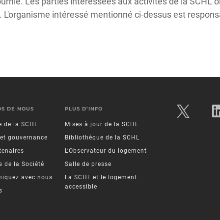
ournie. Les parties intéressées aux activités de la SCHL on
s. L'organisme intéressé mentionné ci-dessus est responsa
OS DE NOUS
PLUS D’INFO
re de la SCHL
Mises à jour de la SCHL
 et gouvernance
Bibliothèque de la SCHL
tenaires
L’Observateur du logement
 de la Société
Salle de presse
iquez avec nous
La SCHL et le logement
accessible
s