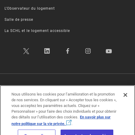
L’Observateur du logement
Salle de presse
La SCHL et le logement accessible
Politique sur la vie privée
|
Conditions d’utilisation
|
Transparence
|
Nous utilisons les cookies pour l’amélioration et la promotion
Plan d’accessibilité
|
Rétroaction sur l'accessibilité
de nos services. En cliquant sur « Accepter tous les cookies »,
vous acceptez les paramètres actuels. Cliquez sur «
Société canadienne d'hypothèques et de logement (SCHL) ©2026
Personnaliser » pour faire des choix individuels et pour obtenir
des détails sur l’utilisation des cookies.
En savoir plus sur
notre politique sur la vie privée.
.