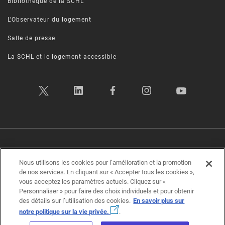
Bibliothèque de la SCHL
L’Observateur du logement
Salle de presse
La SCHL et le logement accessible
Politique sur la vie privée
|
Conditions d’utilisation
|
Transparence
|
Nous utilisons les cookies pour l’amélioration et la promotion
Plan d’accessibilité
|
Rétroaction sur l'accessibilité
de nos services. En cliquant sur « Accepter tous les cookies »,
vous acceptez les paramètres actuels. Cliquez sur «
Société canadienne d'hypothèques et de logement (SCHL) ©2026
Personnaliser » pour faire des choix individuels et pour obtenir
des détails sur l’utilisation des cookies.
En savoir plus sur
notre politique sur la vie privée.
.