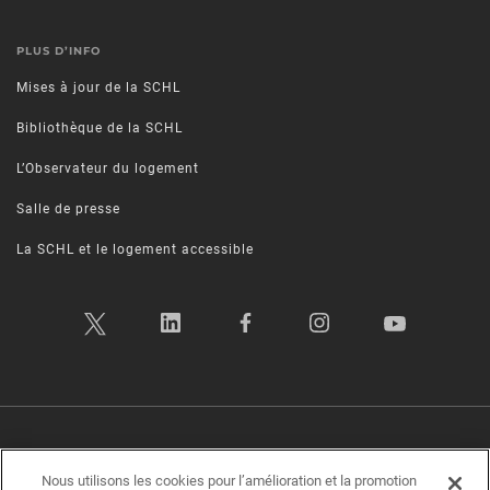
PLUS D’INFO
Mises à jour de la SCHL
Bibliothèque de la SCHL
L’Observateur du logement
Salle de presse
La SCHL et le logement accessible
Politique sur la vie privée
|
Conditions d’utilisation
|
Transparence
|
Plan d’accessibilité
|
Rétroaction sur l'accessibilité
Nous utilisons les cookies pour l’amélioration et la promotion