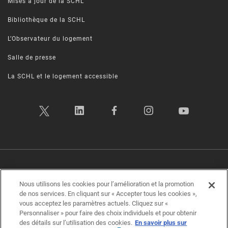
Mises à jour de la SCHL
Bibliothèque de la SCHL
L’Observateur du logement
Salle de presse
La SCHL et le logement accessible
Politique sur la vie privée
|
Conditions d’utilisation
|
Transparence
|
Plan d’accessibilité
|
Rétroaction sur l'accessibilité
Nous utilisons les cookies pour l’amélioration et la promotion
de nos services. En cliquant sur « Accepter tous les cookies »,
vous acceptez les paramètres actuels. Cliquez sur «
Société canadienne d'hypothèques et de logement (SCHL) ©2026
Personnaliser » pour faire des choix individuels et pour obtenir
des détails sur l’utilisation des cookies.
En savoir plus sur