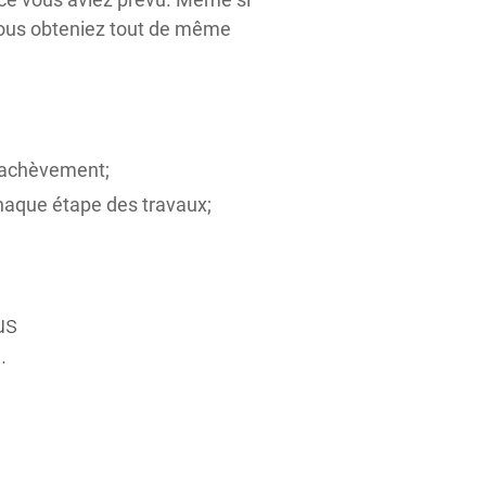
 vous obteniez tout de même
d’achèvement;
haque étape des travaux;
us
.