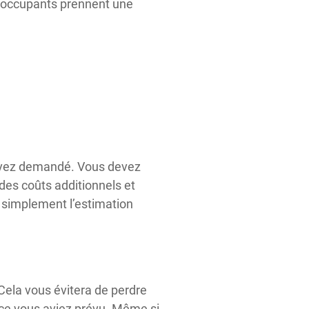
es-occupants prennent une
 avez demandé. Vous devez
des coûts additionnels et
r simplement l’estimation
Cela vous évitera de perdre
e ce vous aviez prévu. Même si