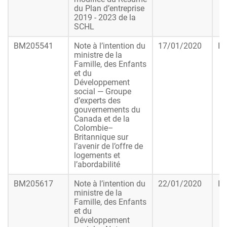
du Plan d’entreprise
2019 - 2023 de la
SCHL
BM205541
Note à l’intention du
17/01/2020
In
ministre de la
Famille, des Enfants
et du
Développement
social — Groupe
d’experts des
gouvernements du
Canada et de la
Colombie–
Britannique sur
l’avenir de l’offre de
logements et
l’abordabilité
BM205617
Note à l’intention du
22/01/2020
In
ministre de la
Famille, des Enfants
et du
Développement