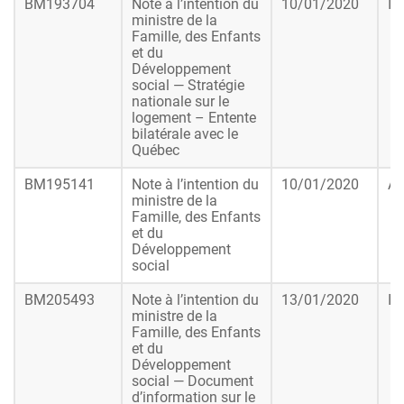
BM193704
Note à l’intention du
10/01/2020
In
ministre de la
Famille, des Enfants
et du
Développement
social — Stratégie
nationale sur le
logement – Entente
bilatérale avec le
Québec
BM195141
Note à l’intention du
10/01/2020
Ap
ministre de la
Famille, des Enfants
et du
Développement
social
BM205493
Note à l’intention du
13/01/2020
In
ministre de la
Famille, des Enfants
et du
Développement
social — Document
d’information sur le