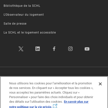
Bibliothèque de la SCHL
L’Observateur du logement
Salle de presse
La SCHL et le logement accessible
Politique sur la vie privée
|
Conditions d’utilisation
|
Transparence
|
Nous utilisons les cookies pour l’amélioration et la promotion
Plan d’accessibilité
|
Rétroaction sur l'accessibilité
de nos services. En cliquant sur « Accepter tous les cookies »,
vous acceptez les paramètres actuels. Cliquez sur «
Société canadienne d'hypothèques et de logement (SCHL) ©2026
Personnaliser » pour faire des choix individuels et pour obtenir
des détails sur l’utilisation des cookies.
En savoir plus sur
notre politique sur la vie privée.
.