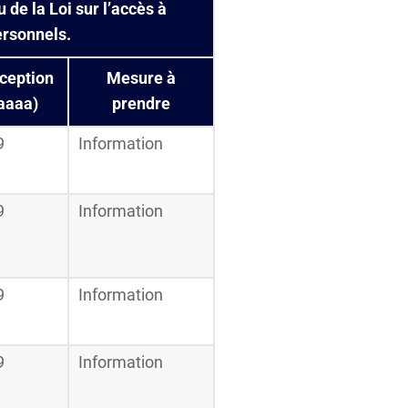
e la Loi sur l’accès à
ersonnels.
éception
Mesure à
aaaa)
prendre
9
Information
9
Information
9
Information
9
Information