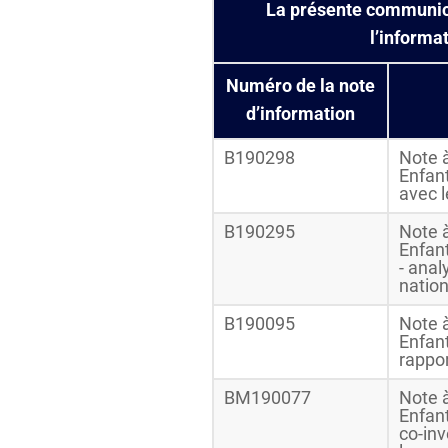
La présente communica
l’informa
Numéro de la note
d’information
B190298
Note à
Enfan
avec 
B190295
Note à
Enfant
- anal
nation
B190095
Note à
Enfan
rappor
BM190077
Note à
Enfan
co-inv