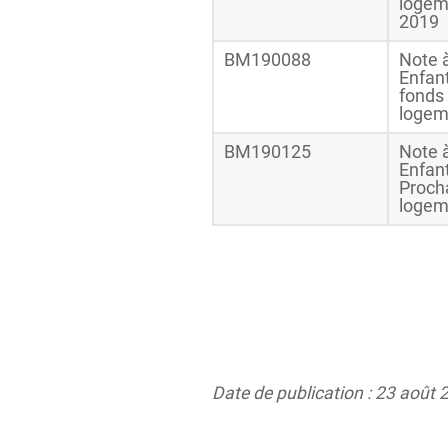
logeme
2019
BM190088
Note à
Enfan
fonds 
logeme
BM190125
Note à
Enfan
Procha
logem
Date de publication : 23 août 