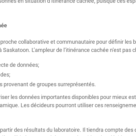
sonnes en situation d’itinérance cachée, puisque ces esp
hée
approche collaborative et communautaire pour définir les
à Saskatoon. L’ampleur de l’itinérance cachée n’est pas cla
lecte de données;
udes;
es provenant de groupes surreprésentés.
oriser les données importantes disponibles pour mieux est
mique. Les décideurs pourront utiliser ces renseignemen
artir des résultats du laboratoire. Il tiendra compte des 