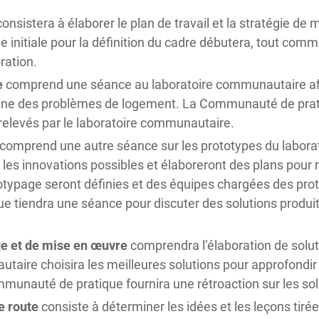
onsistera à élaborer le plan de travail et la stratégie de m
e initiale pour la définition du cadre débutera, tout comm
ration.
e
comprend une séance au laboratoire communautaire afi
 des problèmes de logement. La Communauté de prati
relevés par le laboratoire communautaire.
comprend une autre séance sur les prototypes du labor
 les innovations possibles et élaboreront des plans pour m
totypage seront définies et des équipes chargées des pro
tiendra une séance pour discuter des solutions produite
e et de mise en œuvre
comprendra l’élaboration de soluti
aire choisira les meilleures solutions pour approfondir l
ommunauté de pratique fournira une rétroaction sur les s
e route
consiste à déterminer les idées et les leçons tiré