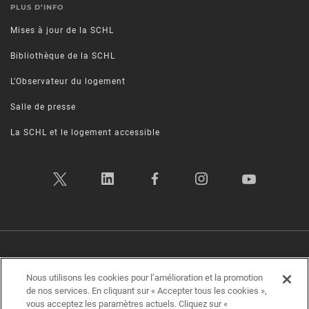
PLUS D’INFO
Mises à jour de la SCHL
Bibliothèque de la SCHL
L’Observateur du logement
Salle de presse
La SCHL et le logement accessible
Politique sur la vie privée
|
Conditions d’utilisation
|
Transparence
|
Nous utilisons les cookies pour l’amélioration et la promotion
Plan d’accessibilité
|
Rétroaction sur l'accessibilité
de nos services. En cliquant sur « Accepter tous les cookies »,
vous acceptez les paramètres actuels. Cliquez sur «
Société canadienne d'hypothèques et de logement (SCHL) ©2026