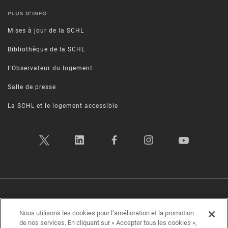
PLUS D’INFO
Mises à jour de la SCHL
Bibliothèque de la SCHL
L’Observateur du logement
Salle de presse
La SCHL et le logement accessible
Politique sur la vie privée
|
Conditions d’utilisation
|
Transparence
|
Nous utilisons les cookies pour l’amélioration et la promotion
Plan d’accessibilité
|
Rétroaction sur l'accessibilité
de nos services. En cliquant sur « Accepter tous les cookies »,