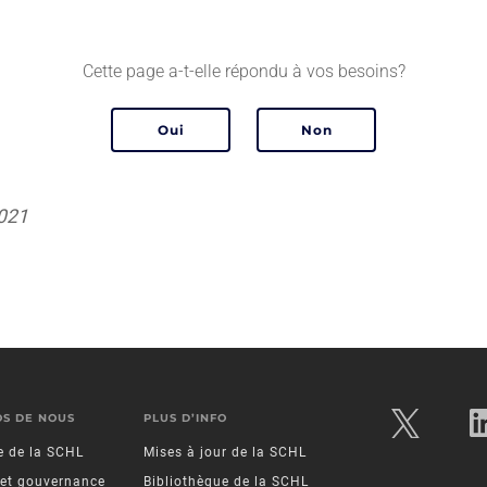
Cette page a-t-elle répondu à vos besoins?
2021
OS DE NOUS
PLUS D’INFO
re de la SCHL
Mises à jour de la SCHL
 et gouvernance
Bibliothèque de la SCHL