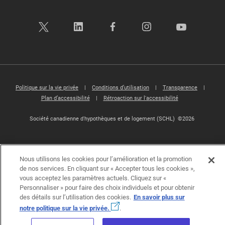
Politique sur la vie privée
|
Conditions d’utilisation
|
Transparence
|
Plan d’accessibilité
|
Rétroaction sur l'accessibilité
Société canadienne d'hypothèques et de logement (SCHL) ©2026
Nous utilisons les cookies pour l’amélioration et la promotion
de nos services. En cliquant sur « Accepter tous les cookies »,
vous acceptez les paramètres actuels. Cliquez sur «
Personnaliser » pour faire des choix individuels et pour obtenir
des détails sur l’utilisation des cookies.
En savoir plus sur
notre politique sur la vie privée.
.