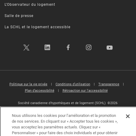
L’Observateur du logement
Salle de presse
La SCHL et le logement accessible
Politique sur la vie privée
|
Conditions d’utilisation
|
Transparence
|
Plan d’accessibilité
|
Rétroaction sur l'accessibilité
Société canadienne d'hypothèques et de logement (SCHL) ©2026
Nous utilisons les cookies pour l’amélioration et la promotion
de nos services. En cliquant sur « Accepter tous les cookies »,
vous acceptez les paramètres actuels. Cliquez sur «
Personnaliser » pour faire des choix individuels et pour obtenir