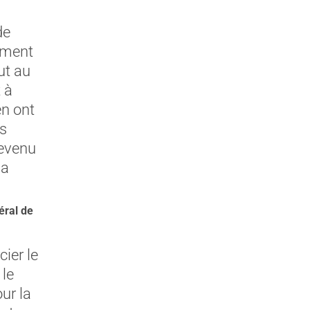
de
ement
ut au
 à
en ont
es
revenu
la
éral de
cier le
 le
ur la