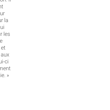
nt
our
r la
ui
r les
de
 et
 aux
i-ci
ement
ie. »