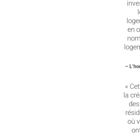
inve
loge
en o
nomb
logem
– L’ho
« Cet
la cr
des
résid
où v
ont