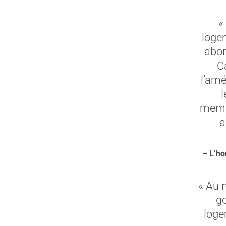
«
loge
abor
C
l’amé
l
membr
a
– L’ho
« Au n
go
loge