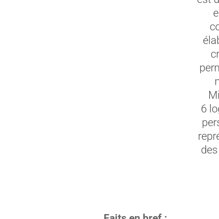
e
co
éla
c
perm
m
Mi
6 l
per
repr
des 
Faits en bref :