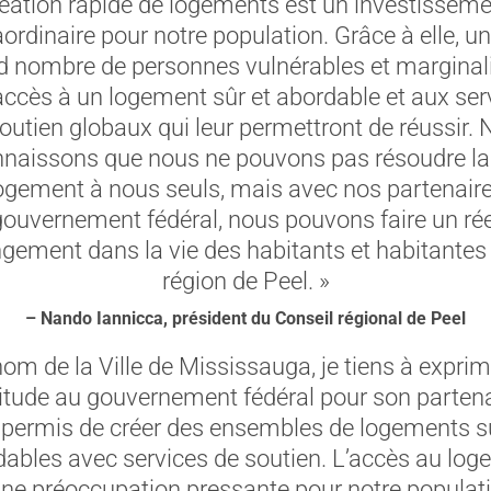
éation rapide de logements est un investissem
aordinaire pour notre population. Grâce à elle, un
d nombre de personnes vulnérables et marginal
accès à un logement sûr et abordable et aux ser
outien globaux qui leur permettront de réussir.
nnaissons que nous ne pouvons pas résoudre la 
ogement à nous seuls, mais avec nos partenair
gouvernement fédéral, nous pouvons faire un rée
gement dans la vie des habitants et habitantes 
région de Peel. »
– Nando Iannicca, président du Conseil régional de Peel
nom de la Ville de Mississauga, je tiens à expri
itude au gouvernement fédéral pour son partena
 permis de créer des ensembles de logements s
ables avec services de soutien. L’accès au lo
une préoccupation pressante pour notre populatio