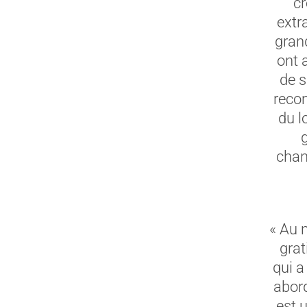
cr
extr
gran
ont 
de s
reco
du l
chan
« Au 
grat
qui a
abord
est 