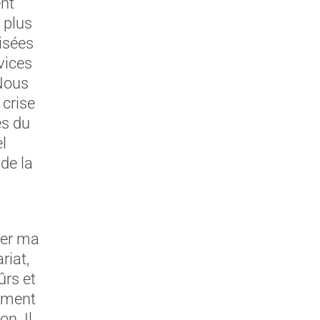
ent
 plus
isées
vices
 Nous
crise
es du
l
de la
mer ma
riat,
ûrs et
gement
n. Il