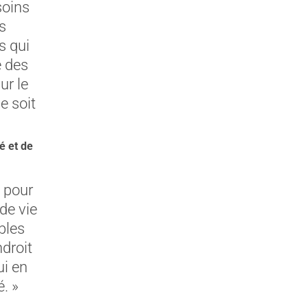
soins
s
s qui
e des
ur le
e soit
é et de
e pour
de vie
bles
ndroit
ui en
é. »