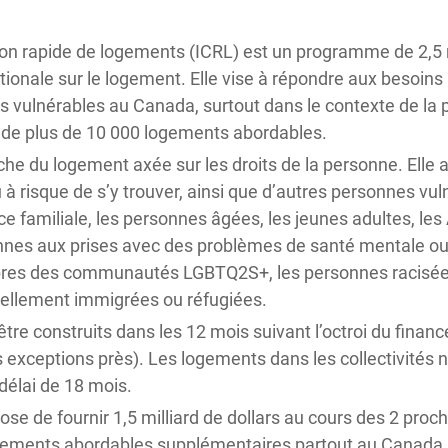
ation rapide de logements (ICRL) est un programme de 2,5 m
ationale sur le logement. Elle vise à répondre aux besoin
 vulnérables au Canada, surtout dans le contexte de la
e de plus de 10 000 logements abordables.
oche du logement axée sur les droits de la personne. Elle
u à risque de s’y trouver, ainsi que d’autres personnes vu
ce familiale, les personnes âgées, les jeunes adultes, le
nnes aux prises avec des problèmes de santé mentale ou
es des communautés LGBTQ2S+, les personnes racisées 
ellement immigrées ou réfugiées.
tre construits dans les 12 mois suivant l’octroi du fin
xceptions près). Les logements dans les collectivités n
délai de 18 mois.
se de fournir 1,5 milliard de dollars au cours des 2 pro
logements abordables supplémentaires partout au Canada