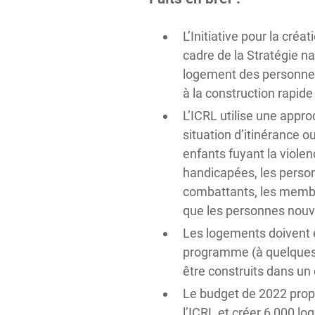
L’Initiative pour la cré
cadre de la Stratégie n
logement des personnes
à la construction rapid
L’ICRL utilise une appr
situation d’itinérance o
enfants fuyant la violen
handicapées, les perso
combattants, les membr
que les personnes nouv
Les logements doivent ê
programme (à quelques e
être construits dans un 
Le budget de 2022 propo
l’ICRL et créer 6 000 