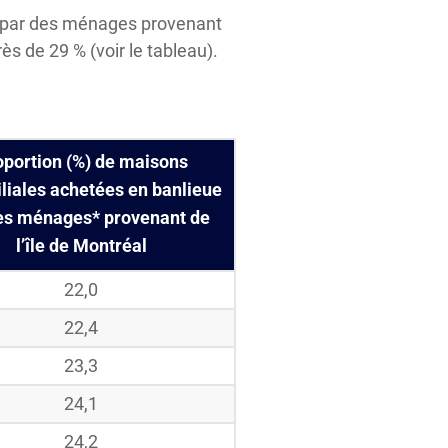
e par des ménages provenant
rès de 29 % (voir le tableau).
oportion (%) de maisons
liales achetées en banlieue
es ménages* provenant de
l’île de Montréal
22,0
22,4
23,3
24,1
24,2