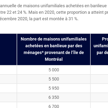
n annuelle de maisons unifamiliales achetées en banlieu
entre 22 et 24 %. Mais en 2020, cette proportion a atteint p
 décembre 2020, la part est montée à 31 %.
Nombre de maisons unifamiliales
Pr
achetées en banlieue par des
unifami
ménages* provenant de l’île de
par d
Montréal
5 000
5 500
5 950
6 350
6 700